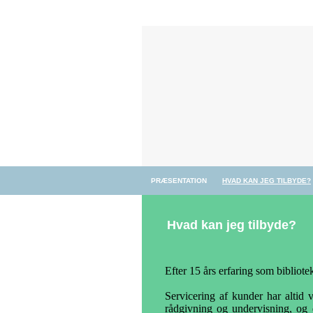
PRÆSENTATION
HVAD KAN JEG TILBYDE?
Hvad kan jeg tilbyde?
Efter 15 års erfaring som bibliot
Servicering af kunder har altid 
rådgivning og undervisning, og d