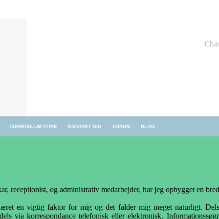
Cha
CURRICULUM VITAE
KONTAKT MIG
FORUM
BLOG
ekar, receptionist, og administrativ medarbejder, har jeg opbygget en br
været en vigtig faktor for mig og det falder mig meget naturligt. Del
els via korrespondance telefonisk eller elektronisk. Informationssøgn