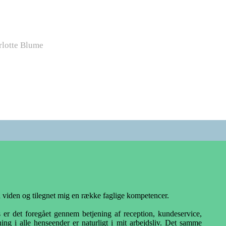
rlotte Blume
ed viden og tilegnet mig en række faglige kompetencer.
s er det foregået gennem betjening af reception, kundeservice,
ing i alle henseender er naturligt i mit arbejdsliv. Det samme