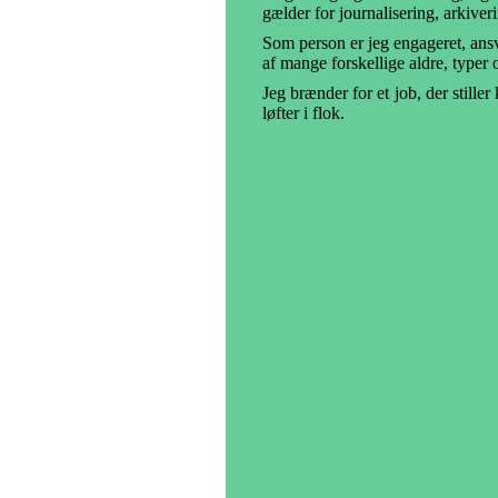
gælder for journalisering, arkiver
Som person er jeg engageret, an
af mange forskellige aldre, typer o
Jeg brænder for et job, der stille
løfter i flok.