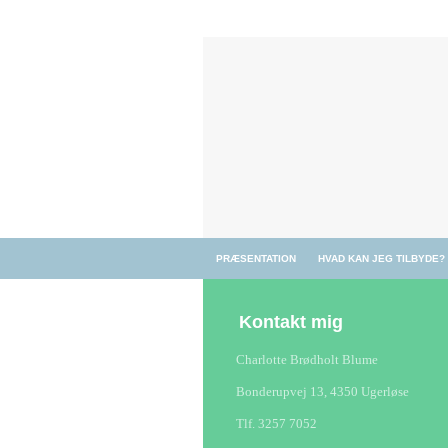
PRÆSENTATION
HVAD KAN JEG TILBYDE?
Kontakt mig
Charlotte Brødholt Blume
Bonderupvej 13, 4350 Ugerløse
Tlf. 3257 7052